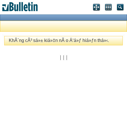
KhÃ´ng cÃ³ sá»± kiá»‡n nÃ o Ä‘á»ƒ hiá»ƒn thá»‹.