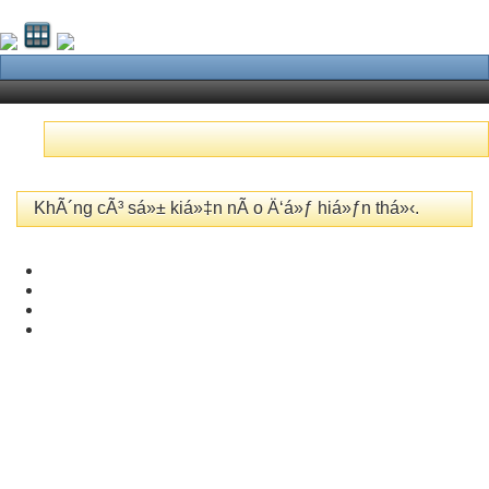
KhÃ´ng cÃ³ sá»± kiá»‡n nÃ o Ä‘á»ƒ hiá»ƒn thá»‹.