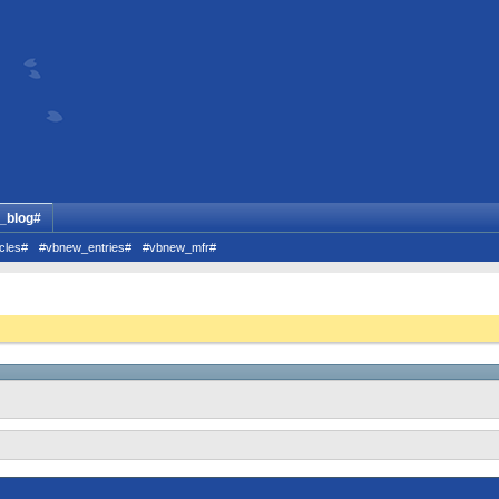
_blog#
cles#
#vbnew_entries#
#vbnew_mfr#