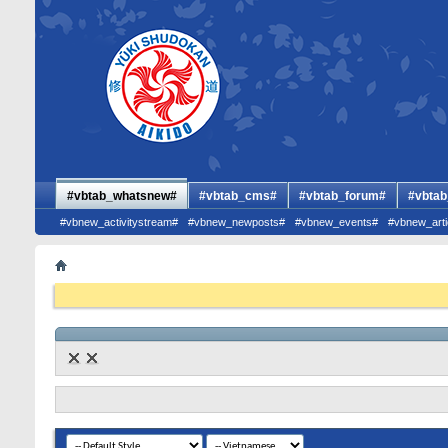
#vbtab_whatsnew#
#vbtab_cms#
#vbtab_forum#
#vbtab
#vbnew_activitystream#
#vbnew_newposts#
#vbnew_events#
#vbnew_arti