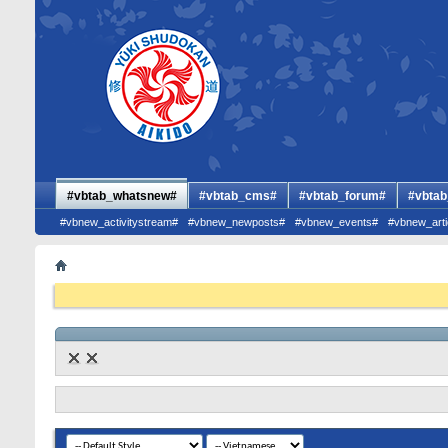
#vbtab_whatsnew#
#vbtab_cms#
#vbtab_forum#
#vbtab
#vbnew_activitystream#
#vbnew_newposts#
#vbnew_events#
#vbnew_arti