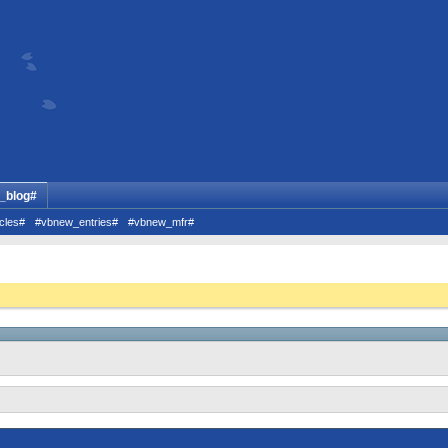
_blog#
cles#
#vbnew_entries#
#vbnew_mfr#