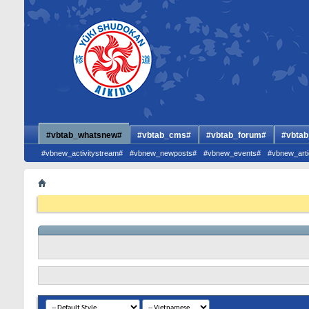
#vbtab_whatsnew#
#vbtab_cms#
#vbtab_forum#
#vbtab
#vbnew_activitystream#
#vbnew_newposts#
#vbnew_events#
#vbnew_arti