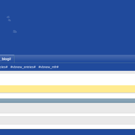
_blog#
cles#
#vbnew_entries#
#vbnew_mfr#