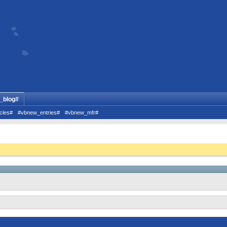
_blog#
cles#
#vbnew_entries#
#vbnew_mfr#