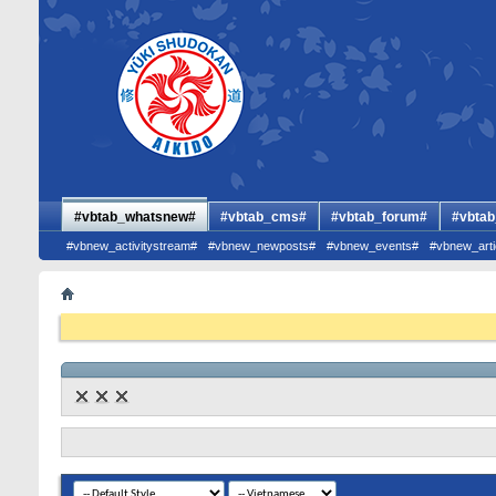
#vbtab_whatsnew#
#vbtab_cms#
#vbtab_forum#
#vbtab
#vbnew_activitystream#
#vbnew_newposts#
#vbnew_events#
#vbnew_arti