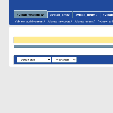
#vbtab_whatsnew#
#vbtab_cms#
#vbtab_forum#
#vbtab
#vbnew_activitystream#
#vbnew_newposts#
#vbnew_events#
#vbnew_arti