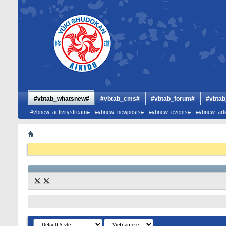
#vbtab_whatsnew#
#vbtab_cms#
#vbtab_forum#
#vbtab
#vbnew_activitystream#
#vbnew_newposts#
#vbnew_events#
#vbnew_arti