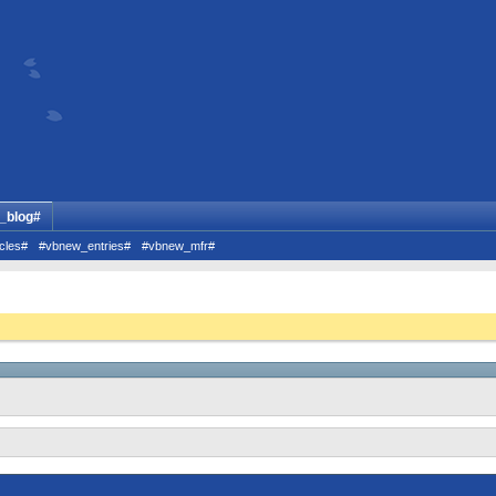
_blog#
cles#
#vbnew_entries#
#vbnew_mfr#