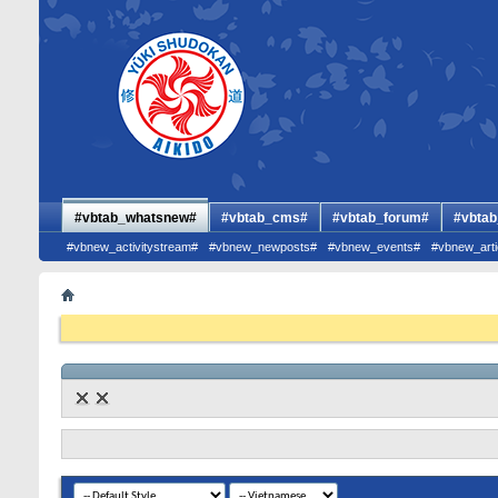
#vbtab_whatsnew#
#vbtab_cms#
#vbtab_forum#
#vbtab
#vbnew_activitystream#
#vbnew_newposts#
#vbnew_events#
#vbnew_arti