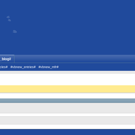
_blog#
cles#
#vbnew_entries#
#vbnew_mfr#