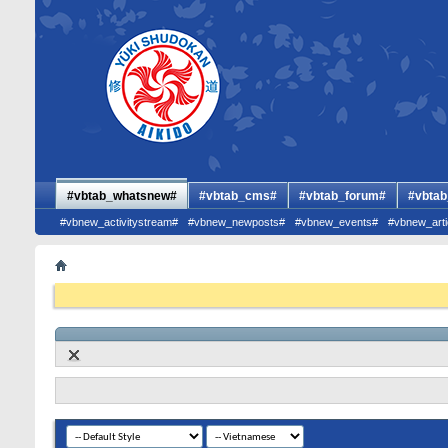
#vbtab_whatsnew#
#vbtab_cms#
#vbtab_forum#
#vbtab
#vbnew_activitystream#
#vbnew_newposts#
#vbnew_events#
#vbnew_arti