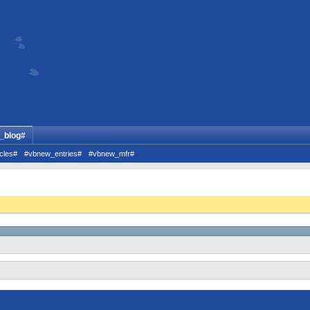
_blog#
cles#
#vbnew_entries#
#vbnew_mfr#