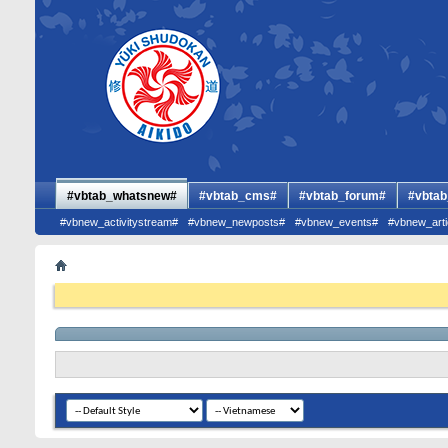
#vbtab_whatsnew#
#vbtab_cms#
#vbtab_forum#
#vbtab
#vbnew_activitystream#
#vbnew_newposts#
#vbnew_events#
#vbnew_arti