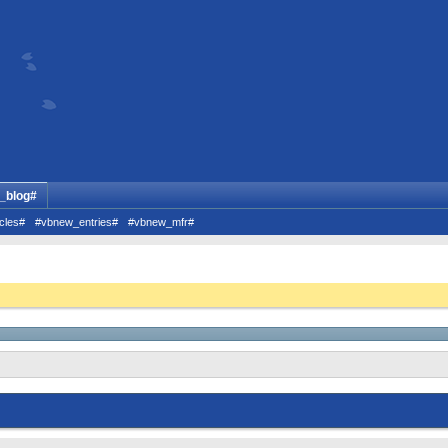
_blog#
cles#
#vbnew_entries#
#vbnew_mfr#