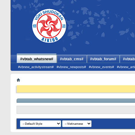
#vbtab_whatsnew#
#vbtab_cms#
#vbtab_forum#
#vbtab
#vbnew_activitystream#
#vbnew_newposts#
#vbnew_events#
#vbnew_arti