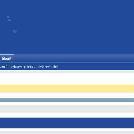
_blog#
cles#
#vbnew_entries#
#vbnew_mfr#