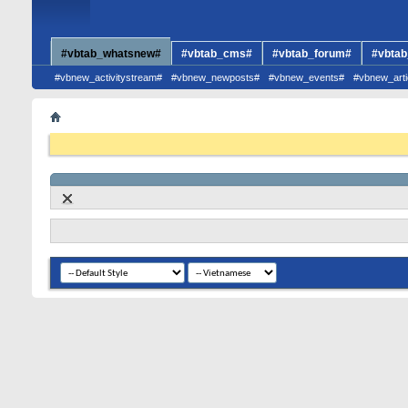
#vbtab_whatsnew#
#vbtab_cms#
#vbtab_forum#
#vbtab
#vbnew_activitystream#
#vbnew_newposts#
#vbnew_events#
#vbnew_arti