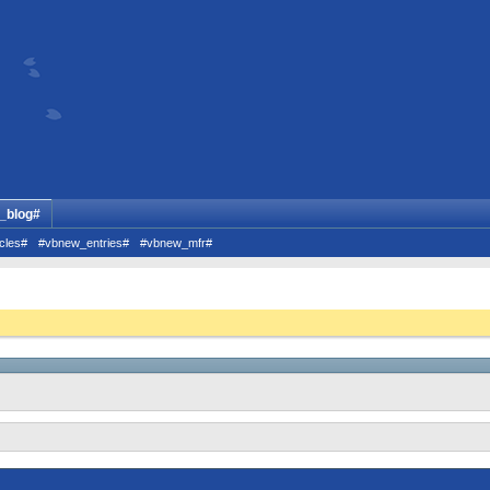
_blog#
cles#
#vbnew_entries#
#vbnew_mfr#