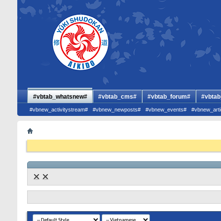
#vbtab_whatsnew#
#vbtab_cms#
#vbtab_forum#
#vbtab
#vbnew_activitystream#
#vbnew_newposts#
#vbnew_events#
#vbnew_arti