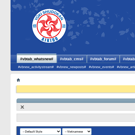
#vbtab_whatsnew#
#vbtab_cms#
#vbtab_forum#
#vbtab
#vbnew_activitystream#
#vbnew_newposts#
#vbnew_events#
#vbnew_arti