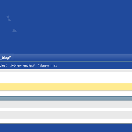
_blog#
cles#
#vbnew_entries#
#vbnew_mfr#