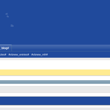
_blog#
cles#
#vbnew_entries#
#vbnew_mfr#