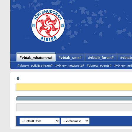
#vbtab_whatsnew#
#vbtab_cms#
#vbtab_forum#
#vbtab
#vbnew_activitystream#
#vbnew_newposts#
#vbnew_events#
#vbnew_arti