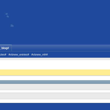
_blog#
cles#
#vbnew_entries#
#vbnew_mfr#