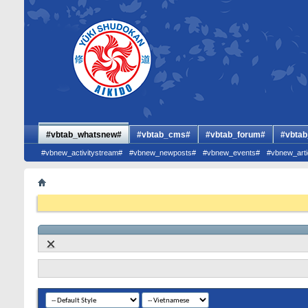
#vbtab_whatsnew#
#vbtab_cms#
#vbtab_forum#
#vbtab
#vbnew_activitystream#
#vbnew_newposts#
#vbnew_events#
#vbnew_arti